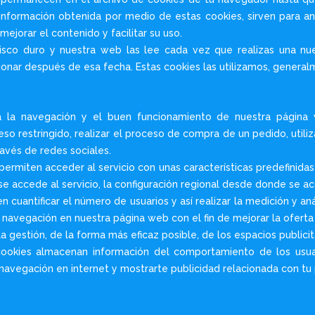
información obtenida por medio de estas cookies, sirven para ana
ejorar el contenido y facilitar su uso.
disco duro y nuestra web las lee cada vez que realizas una n
onar después de esa fecha. Estas cookies las utilizamos, generalme
a la navegación y el buen funcionamiento de nuestra página w
so restringido, realizar el proceso de compra de un pedido, util
ravés de redes sociales.
permiten acceder al servicio con unas características predefinidas
se accede al servicio, la configuración regional desde donde se acc
 cuantificar el número de usuarios y así realizar la medición y anál
su navegación en nuestra página web con el fin de mejorar la ofer
a gestión, de la forma más eficaz posible, de los espacios publici
ookies almacenan información del comportamiento de los usuar
navegación en internet y mostrarte publicidad relacionada con tu 