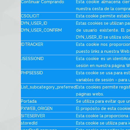
Continuar Comprando
Esta cookie almacena cier
nuestra cesta de la compra
CSOLICIT
Esta cookie permite establ
DYN_USER_ID
Estas cookies se utilizan p
DYN_USER_CONFIRM
de usuario existente. El 
DYN_USER_ID se utiliza sól
IDTRACKER
Esta cookie nos proporcio
puesto links a nuestra Web
JSESSIONID
Esta cookie es un identific
sesión en nuestra página W
PHPSESSID
Esta cookie se usa para est
variables de sesión – para
List_subcategory_preferred
Esta cookies permite regist
páginas webs.
Portada
Se utiliza para evitar que 
PXWEB_ORIGEN
El propósito de esta cookie
SITESERVER
Esta cookie la proporciona 
storedId
Esta cookie se utiliza para 