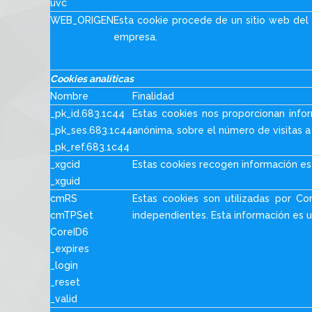
uvc
WEB_ORIGEN
Esta cookie procede de un sitio web del 
empresa.
Cookies analíticas
Nombre
Finalidad
_pk_id.683.1c44
Estas cookies nos proporcionan infor
_pk_ses.683.1c44
anónima, sobre el número de visitas 
_pk_ref.683.1c44
_xgcid
Estas cookies recogen información es
_xguid
cmRS
Estas cookies son utilizadas por Co
cmTPSet
independientes. Esta información es u
CoreID6
_expires
_login
_reset
_valid