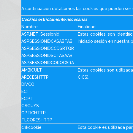
A continuación detallamos las cookies que pueden ser u
Cookies estrictamente necesarias
Nombre
Finalidad
ASP.NET_SessionId
Estas cookies son identifi
ASPSESSIONIDCASABTAB
iniciado sesión en nuestra
ASPSESSIONIDCCDSRTQR
ASPSESSIONIDSCTASAAB
ASPSESSIONIDCQRQCSRA
AMBICULT
Estas cookies son utilizada
ARECESHTTP
CICS).
DIVCO
ECI
ECIPT
GSGUYS
OPTICHTTP
TLCORESHTTP
chkcookie
Esta cookie es utilizada pa