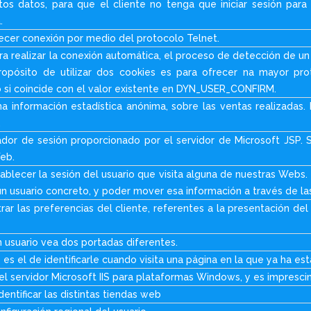
tos datos, para que el cliente no tenga que iniciar sesión par
.
ecer conexión por medio del protocolo Telnet.
ara realizar la conexión automática, el proceso de detección de un u
propósito de utilizar dos cookies es para ofrecer na mayor pro
o si coincide con el valor existente en DYN_USER_CONFIRM.
na información estadística anónima, sobre las ventas realizadas
.
ador de sesión proporcionado por el servidor de Microsoft JSP. Se
eb.
ablecer la sesión del usuario que visita alguna de nuestras Webs. 
 un usuario concreto, y poder mover esa información a través de l
rar las preferencias del cliente, referentes a la presentación del 
un usuario vea dos portadas diferentes.
 es el de identificarle cuando visita una página en la que ya ha e
el servidor Microsoft IIS para plataformas Windows, y es imprescind
identificar las distintas tiendas web