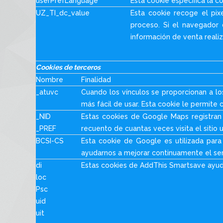
userPrefLanguage
Esta cookie especifica la co
UZ_TI_dc_value
Esta cookie recoge el pixe
proceso. Si el navegador 
información de venta realiz
Cookies de terceros
Nombre
Finalidad
_atuvc
Cuando los vínculos se proporcionan a los
más fácil de usar. Esta cookie le permite
_NID
Estas cookies de Google Maps registran e
_PREF
recuento de cuantas veces visita el sitio u
BCSI-CS
Esta cookie de Google es utilizada para 
ayudarnos a mejorar continuamente el ser
di
Estas cookies de AddThis Smartsave ayuda
loc
Psc
uid
uit